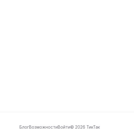
Блог
Возможности
Войти
©
2026
ТикТак